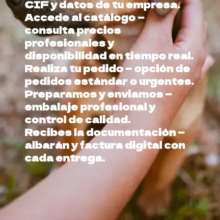
CIF y datos de tu empresa.
Accede al catálogo —
consulta precios
profesionales y
disponibilidad en tiempo real.
Realiza tu pedido — opción de
pedidos estándar o urgentes.
Preparamos y enviamos —
embalaje profesional y
control de calidad.
Recibes la documentación —
albarán y factura digital con
cada entrega.